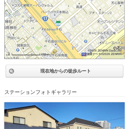
©2026 ZENRIN DataCom
地図データ©2026 ZENRIN
100m
現在地からの徒歩ルート
ステーションフォトギャラリー