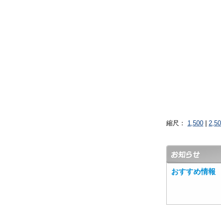
縮尺：
1,500
|
2,5
おすすめ情報