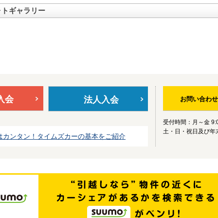
ォトギャラリー
入会
法人入会
お問い合わせ
受付時間：月～金 9:0
土・日・祝日及び年
はカンタン！タイムズカーの基本をご紹介