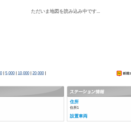
ただいま地図を読み込み中です...
00
|
5,000
|
10,000
|
20,000
|
住所
住所1
設置車両