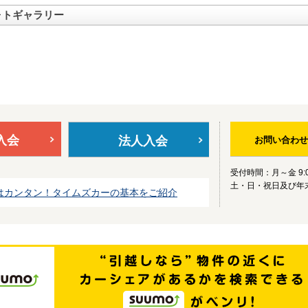
ォトギャラリー
入会
法人入会
お問い合わせ
受付時間：月～金 9:0
土・日・祝日及び年
はカンタン！タイムズカーの基本をご紹介