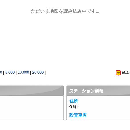
ただいま地図を読み込み中です...
00
|
5,000
|
10,000
|
20,000
|
住所
住所1
設置車両