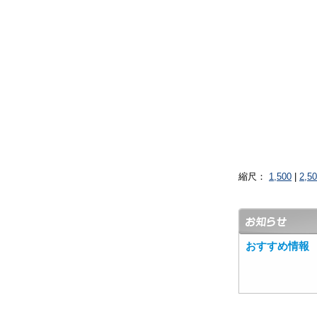
縮尺：
1,500
|
2,5
おすすめ情報