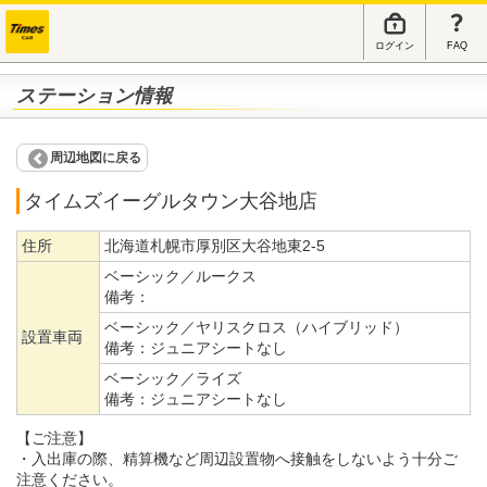
ログイン
FAQ
ステーション情報
周辺地図に戻る
タイムズイーグルタウン大谷地店
住所
北海道札幌市厚別区大谷地東2-5
ベーシック／ルークス
備考：
ベーシック／ヤリスクロス（ハイブリッド）
設置車両
備考：
ジュニアシートなし
ベーシック／ライズ
備考：
ジュニアシートなし
【ご注意】
・入出庫の際、精算機など周辺設置物へ接触をしないよう十分ご
注意ください。