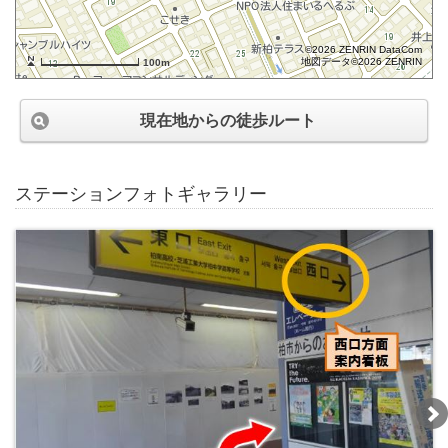
©2026 ZENRIN DataCom
地図データ©2026 ZENRIN
100m
現在地からの徒歩ルート
ステーションフォトギャラリー