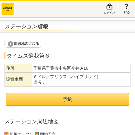
ログイン
FAQ
ステーション情報
周辺地図に戻る
タイムズ蘇我第６
住所
千葉県千葉市中央区今井3-16
ミドル／プリウス（ハイブリッド）
設置車両
備考：
予約
ステーション周辺地図
新規オープン
閉鎖予定