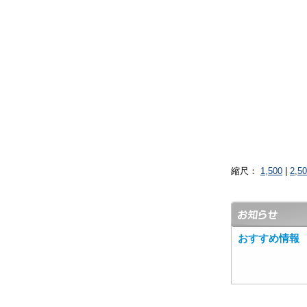
縮尺：
1,500
|
2,5
おすすめ情報