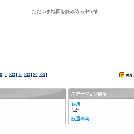
ただいま地図を読み込み中です...
00
|
5,000
|
10,000
|
20,000
|
住所
住所1
設置車両