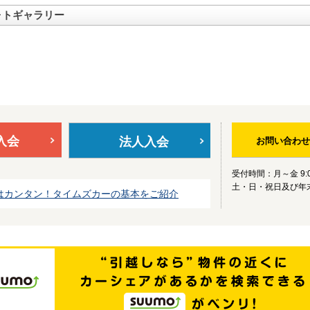
ォトギャラリー
入会
法人入会
お問い合わせ
受付時間：月～金 9:0
土・日・祝日及び年
はカンタン！タイムズカーの基本をご紹介