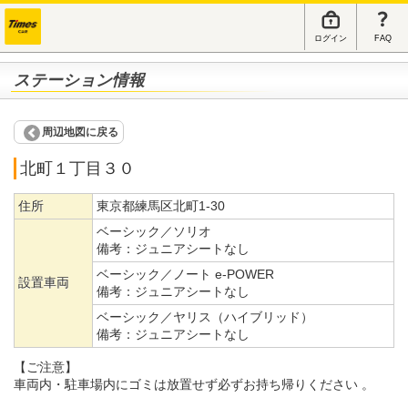
ログイン
FAQ
ステーション情報
周辺地図に戻る
北町１丁目３０
住所
東京都練馬区北町1-30
ベーシック／ソリオ
備考：
ジュニアシートなし
ベーシック／ノート e-POWER
設置車両
備考：
ジュニアシートなし
ベーシック／ヤリス（ハイブリッド）
備考：
ジュニアシートなし
【ご注意】
車両内・駐車場内にゴミは放置せず必ずお持ち帰りください 。