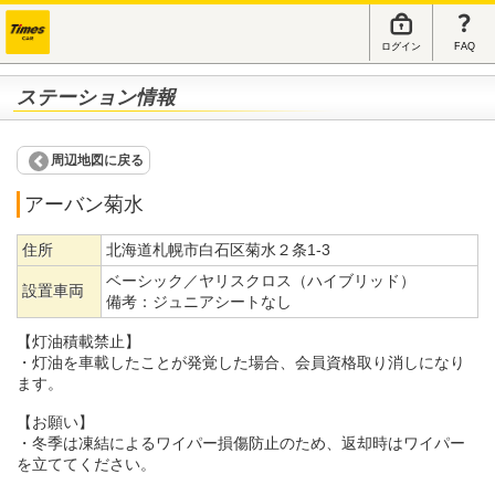
ログイン
FAQ
ステーション情報
周辺地図に戻る
アーバン菊水
住所
北海道札幌市白石区菊水２条1-3
ベーシック／ヤリスクロス（ハイブリッド）
設置車両
備考：
ジュニアシートなし
【灯油積載禁止】
・灯油を車載したことが発覚した場合、会員資格取り消しになり
ます。
【お願い】
・冬季は凍結によるワイパー損傷防止のため、返却時はワイパー
を立ててください。