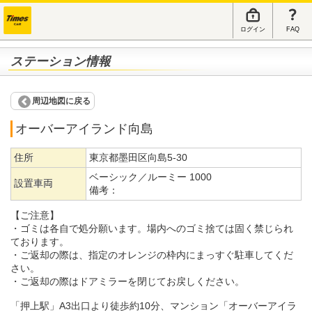
ログイン
FAQ
ステーション情報
周辺地図に戻る
オーバーアイランド向島
住所
東京都墨田区向島5-30
ベーシック／ルーミー 1000
設置車両
備考：
【ご注意】
・ゴミは各自で処分願います。場内へのゴミ捨ては固く禁じられ
ております。
・ご返却の際は、指定のオレンジの枠内にまっすぐ駐車してくだ
さい。
・ご返却の際はドアミラーを閉じてお戻しください。
「押上駅」A3出口より徒歩約10分、マンション「オーバーアイラ