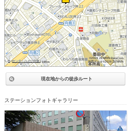
©2026 ZENRIN DataCom
地図データ©2026 ZENRIN
100m
現在地からの徒歩ルート
ステーションフォトギャラリー