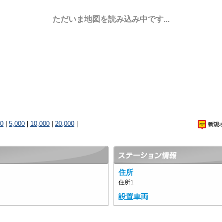
ただいま地図を読み込み中です...
00
|
5,000
|
10,000
|
20,000
|
住所
住所1
設置車両