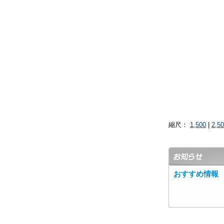
縮尺：
1,500
|
2,5
おすすめ情報