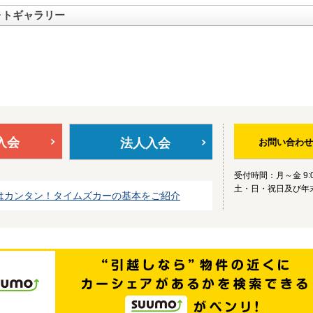
ォトギャラリー
入会
法人入会
お問い合わせ
受付時間：月～金 9:0
土・日・祝日及び年
はカンタン！タイムズカーの基本をご紹介