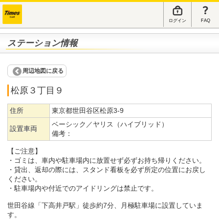
ログイン
FAQ
ステーション情報
周辺地図に戻る
松原３丁目９
住所
東京都世田谷区松原3-9
ベーシック／ヤリス（ハイブリッド）
設置車両
備考：
【ご注意】
・ゴミは、車内や駐車場内に放置せず必ずお持ち帰りください。
・貸出、返却の際には、スタンド看板を必ず所定の位置にお戻し
ください。
・駐車場内や付近でのアイドリングは禁止です。
世田谷線「下高井戸駅」徒歩約7分、月極駐車場に設置していま
す。