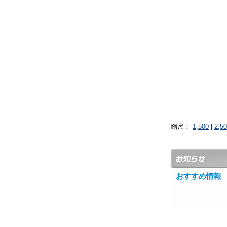
縮尺：
1,500
|
2,5
おすすめ情報