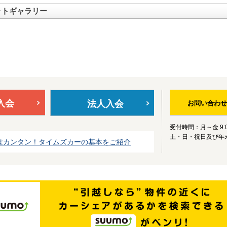
ォトギャラリー
入会
法人入会
お問い合わせ
受付時間：月～金 9:0
土・日・祝日及び年
はカンタン！タイムズカーの基本をご紹介