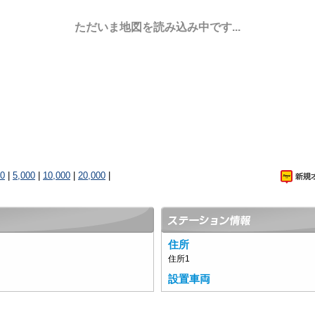
ただいま地図を読み込み中です...
00
|
5,000
|
10,000
|
20,000
|
住所
住所1
設置車両