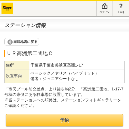
ログイン
FAQ
ステーション情報
周辺地図に戻る
ＵＲ高洲第二団地Ｃ
住所
千葉県千葉市美浜区高洲1-17
ベーシック／ヤリス（ハイブリッド）
設置車両
備考：
ジュニアシートなし
「市民プール前交差点」より徒歩約2分、「高洲第二団地」1-17-7
号棟の東側にある駐車場に設置しています。
※当ステーションへの順路は、ステーションフォトギャラリーを
ご確認ください。
予約