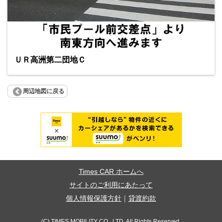
ＵＲ高洲第二団地Ｃ
周辺地図に戻る
Times CAR ホームへ
サイトのご利用にあたって
個人情報保護方針
｜
貸渡約款
(C) TIMES MOBILITY CO., LTD. All Rights Reserved.