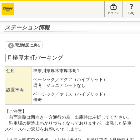
ログイン
FAQ
ステーション情報
周辺地図に戻る
月極厚木町パーキング
住所
神奈川県厚木市厚木町1
ベーシック／アクア（ハイブリッド）
備考：
ジュニアシートなし
設置車両
ベーシック／ヤリス（ハイブリッド）
備考：
【ご注意】
・前面道路は西向き一方通行の為、出庫時は左折してください。
・駐車場の構造上わかりづらくなっておりますが、出発した駐車
スペースへご返却をお願いいたします。