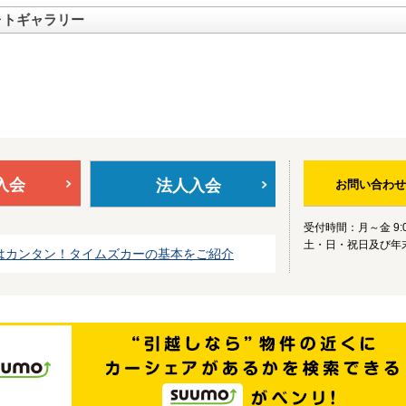
ォトギャラリー
入会
法人入会
お問い合わせ
受付時間：月～金 9:0
土・日・祝日及び年
はカンタン！タイムズカーの基本をご紹介