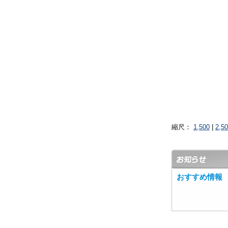
縮尺：
1,500
|
2,5
おすすめ情報