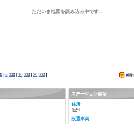
ただいま地図を読み込み中です...
00
|
5,000
|
10,000
|
20,000
|
住所
住所1
設置車両