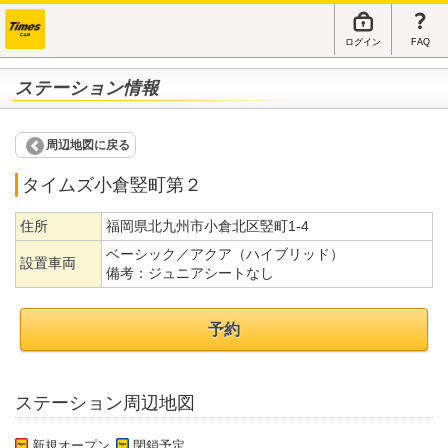
ログイン
FAQ
ステーション情報
周辺地図に戻る
タイムズ小倉竪町第２
住所
福岡県北九州市小倉北区竪町1-4
ベーシック／アクア（ハイブリッド）
設置車両
備考：
ジュニアシートなし
予約
ステーション周辺地図
新規オープン
閉鎖予定