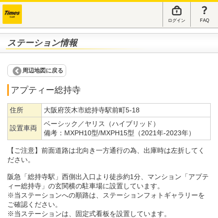
ログイン
FAQ
ステーション情報
周辺地図に戻る
アプティー総持寺
住所
大阪府茨木市総持寺駅前町5-18
ベーシック／ヤリス（ハイブリッド）
設置車両
備考：
MXPH10型/MXPH15型（2021年-2023年）
【ご注意】前面道路は北向き一方通行の為、出庫時は左折してく
ださい。
阪急「総持寺駅」西側出入口より徒歩約1分、マンション「アプテ
ィー総持寺」の玄関横の駐車場に設置しています。
※当ステーションへの順路は、ステーションフォトギャラリーを
ご確認ください。
※当ステーションは、固定式看板を設置しています。