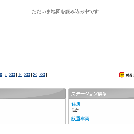
ただいま地図を読み込み中です...
00
|
5,000
|
10,000
|
20,000
|
住所
住所1
設置車両