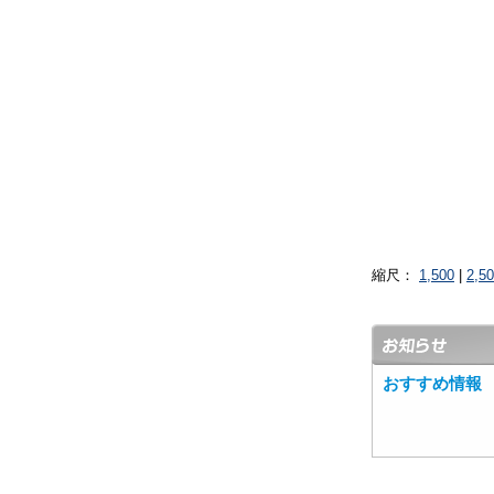
縮尺：
1,500
|
2,5
おすすめ情報