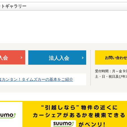
ォトギャラリー
入会
法人入会
お問い合わせ
受付時間：月～金 9:0
土・日・祝日及び年
はカンタン！タイムズカーの基本をご紹介