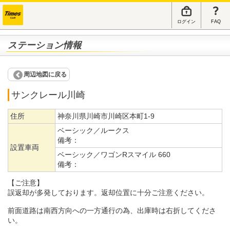
ログイン
FAQ
ステーション情報
周辺地図に戻る
サンクレール川崎
住所
神奈川県川崎市川崎区本町1-9
ベーシック／ルークス
備考：
設置車両
ベーシック／ワゴンRスマイル 660
備考：
【ご注意】
誤返却が多発しております。返却位置に十分ご注意ください。
前面道路は南西方向への一方通行の為、出庫時は右折してくださ
い。