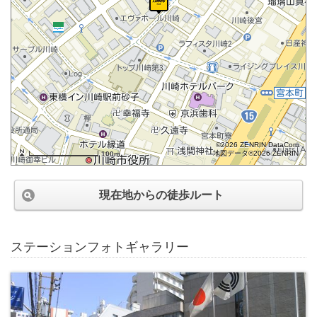
©2026 ZENRIN DataCom
地図データ©2026 ZENRIN
100m
現在地からの徒歩ルート
ステーションフォトギャラリー