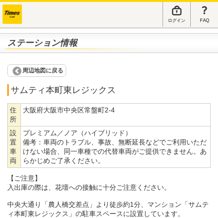
ログイン
FAQ
ステーション情報
周辺地図に戻る
サムティ本町東レジックス
住
大阪府大阪市中央区常盤町2-4
所
設
プレミアム／ノア（ハイブリッド）
置
備考：
車両のトラブル、事故、無断延長などでご利用いただ
車
けない場合、同一車種での代替車両がご提供できません。あ
両
らかじめご了承ください。
【ご注意】
入出庫の際は、花壇への接触に十分ご注意ください。
中央大通り「農人橋交差点」より徒歩約1分、マンション「サムテ
ィ本町東レジックス」の駐車スペースに設置しています。