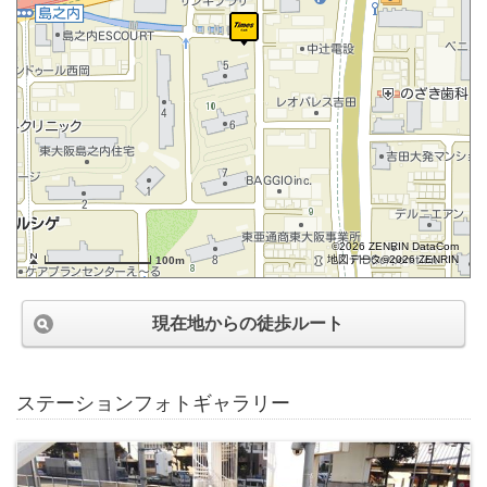
©2026 ZENRIN DataCom
地図データ©2026 ZENRIN
100m
現在地からの徒歩ルート
ステーションフォトギャラリー