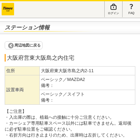
ログイン
FAQ
ステーション情報
周辺地図に戻る
大阪府営東大阪島之内住宅
住所
大阪府東大阪市島之内2-11
ベーシック／MAZDA2
備考：
設置車両
ベーシック／スイフト
備考：
【ご注意】
・入出庫の際は、植栽への接触に十分ご注意ください。
・カーシェア専用駐車スペース以外には駐車できません。返却後
に必ず駐車位置をご確認ください。
・右折方向は行き止まりのため、出庫時は左折してください。