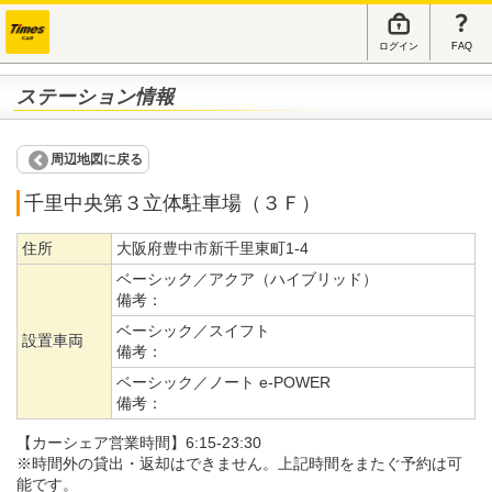
ログイン
FAQ
ステーション情報
周辺地図に戻る
千里中央第３立体駐車場（３Ｆ）
住所
大阪府豊中市新千里東町1-4
ベーシック／アクア（ハイブリッド）
備考：
ベーシック／スイフト
設置車両
備考：
ベーシック／ノート e-POWER
備考：
【カーシェア営業時間】6:15-23:30
※時間外の貸出・返却はできません。上記時間をまたぐ予約は可
能です。