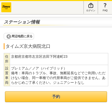
ログイン
FAQ
ステーション情報
周辺地図に戻る
タイムズ京大病院北口
住
京都府京都市左京区吉田下阿達町23
所
設
プレミアム／ノア（ハイブリッド）
置
備考：
車両のトラブル、事故、無断延長などでご利用いただ
車
けない場合、同一車種での代替車両がご提供できません。あ
両
らかじめご了承ください。ジュニアシートなし
予約