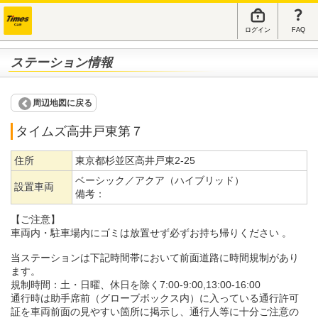
ログイン
FAQ
ステーション情報
周辺地図に戻る
タイムズ高井戸東第７
住所
東京都杉並区高井戸東2-25
ベーシック／アクア（ハイブリッド）
設置車両
備考：
【ご注意】
車両内・駐車場内にゴミは放置せず必ずお持ち帰りください 。
当ステーションは下記時間帯において前面道路に時間規制があり
ます。
規制時間：土・日曜、休日を除く7:00-9:00,13:00-16:00
通行時は助手席前（グローブボックス内）に入っている通行許可
証を車両前面の見やすい箇所に掲示し、通行人等に十分ご注意の