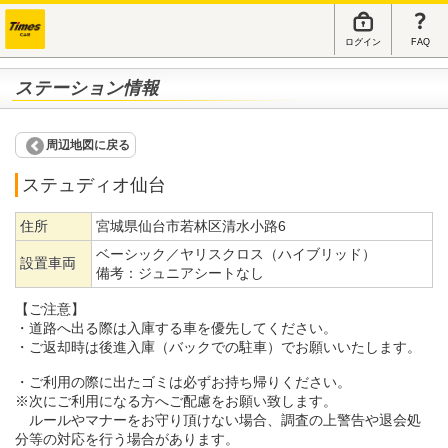
ログイン
FAQ
ステーション情報
周辺地図に戻る
ステュディオ仙台
住所
宮城県仙台市若林区清水小路6
ベーシック／ヤリスクロス（ハイブリッド）
設置車両
備考：
ジュニアシートなし
【ご注意】
・道路へ出る際は入庫する車を優先してください。
・ご返却時は後進入庫（バックでの駐車）でお願いいたします。
・ご利用の際に出たゴミは必ずお持ち帰りください。
※次にご利用になる方へご配慮をお願い致します。
ルールやマナーをお守り頂けない場合、調査の上警告や退会処
分等の対応を行う場合があります。