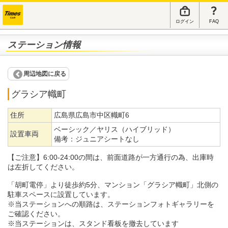
ログイン
FAQ
ステーション情報
周辺地図に戻る
グラシア幟町
住所
広島県広島市中区幟町6
ベーシック／ヤリス（ハイブリッド）
設置車両
備考：
ジュニアシートなし
【ご注意】6:00-24:00の間は、前面道路が一方通行の為、出庫時
は左折してください。
「胡町電停」より徒歩約5分、マンション「グラシア幟町」北側の
駐車スペースに設置しています。
※当ステーションへの順路は、ステーションフォトギャラリーを
ご確認ください。
※当ステーションは、スタンド看板を撤去しています