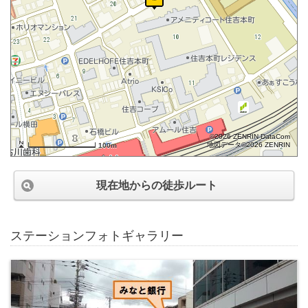
©2026 ZENRIN DataCom
地図データ©2026 ZENRIN
100m
現在地からの徒歩ルート
ステーションフォトギャラリー