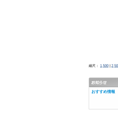
縮尺：
1,500
|
2,5
おすすめ情報