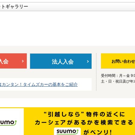
ォトギャラリー
入会
法人入会
お問い合わせ
受付時間：月～金 9:0
土・日・祝日及び年
はカンタン！タイムズカーの基本をご紹介