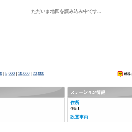
ただいま地図を読み込み中です...
00
|
5,000
|
10,000
|
20,000
|
住所
住所1
設置車両