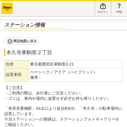
ログイン
FAQ
ステーション情報
周辺地図に戻る
本久寺東駒形２丁目
住所
東京都墨田区東駒形2-21
ベーシック／アクア（ハイブリッド）
設置車両
備考：
【ご注意】
・ご利用の際は、歩行者にご注意ください。
・ゴミは、車内や場内に放置せず必ずお持ち帰りください。
「本所吾妻橋駅」A1出口より徒歩約6分、「本久寺」の駐車場内に
設置しています。
※当ステーションへの順路は、ステーションフォトギャラリーを
ご確認ください。