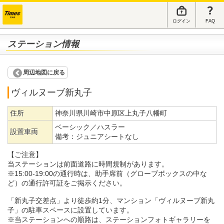
ログイン
FAQ
ステーション情報
周辺地図に戻る
ヴィルヌーブ新丸子
住所
神奈川県川崎市中原区上丸子八幡町
ベーシック／ハスラー
設置車両
備考：
ジュニアシートなし
【ご注意】
当ステーションは前面道路に時間規制があります。
※15:00-19:00の通行時は、助手席前（グローブボックスの中な
ど）の通行許可証をご掲示ください。
「新丸子交差点」より徒歩約1分、マンション「ヴィルヌーブ新丸
子」の駐車スペースに設置しています。
※当ステーションへの順路は、ステーションフォトギャラリーを