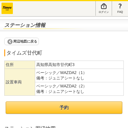
ログイン
FAQ
ステーション情報
周辺地図に戻る
タイムズ廿代町
住所
高知県高知市廿代町3
ベーシック／MAZDA2（1）
備考：
ジュニアシートなし
設置車両
ベーシック／MAZDA2（2）
備考：
ジュニアシートなし
予約