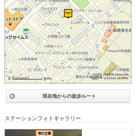
©2026 ZENRIN DataCom
地図データ©2026 ZENRIN
100m
現在地からの徒歩ルート
ステーションフォトギャラリー