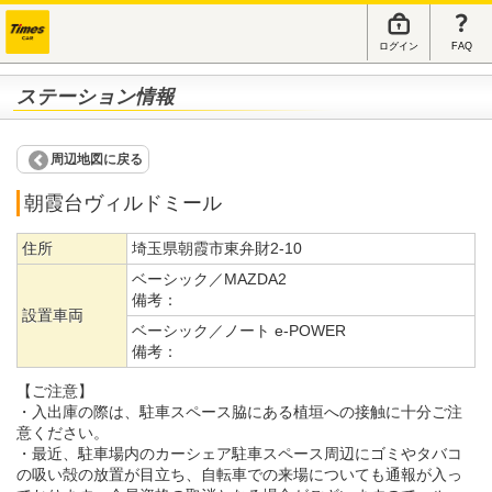
ログイン
FAQ
ステーション情報
周辺地図に戻る
朝霞台ヴィルドミール
住所
埼玉県朝霞市東弁財2-10
ベーシック／MAZDA2
備考：
設置車両
ベーシック／ノート e-POWER
備考：
【ご注意】
・入出庫の際は、駐車スペース脇にある植垣への接触に十分ご注
意ください。
・最近、駐車場内のカーシェア駐車スペース周辺にゴミやタバコ
の吸い殻の放置が目立ち、自転車での来場についても通報が入っ