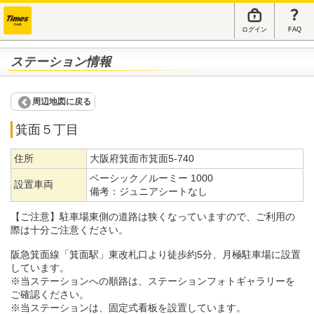
ログイン
FAQ
ステーション情報
周辺地図に戻る
箕面５丁目
住所
大阪府箕面市箕面5-740
ベーシック／ルーミー 1000
設置車両
備考：
ジュニアシートなし
【ご注意】駐車場東側の道路は狭くなっていますので、ご利用の
際は十分ご注意ください。
阪急箕面線「箕面駅」東改札口より徒歩約5分、月極駐車場に設置
しています。
※当ステーションへの順路は、ステーションフォトギャラリーを
ご確認ください。
※当ステーションは、固定式看板を設置しています。