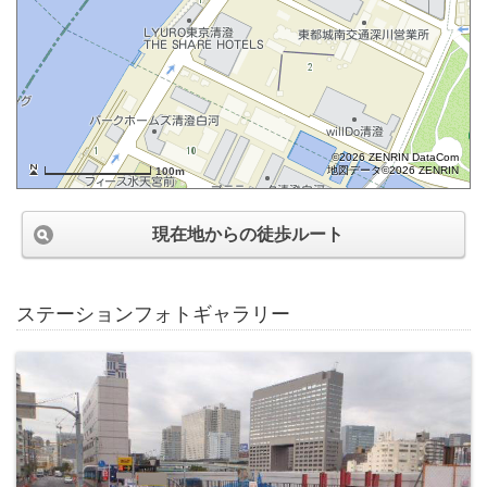
©2026 ZENRIN DataCom
地図データ©2026 ZENRIN
100m
現在地からの徒歩ルート
ステーションフォトギャラリー