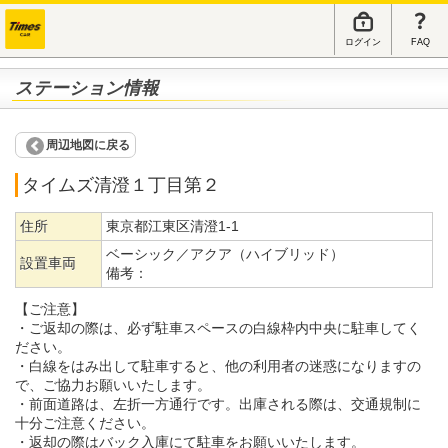
ログイン
FAQ
ステーション情報
周辺地図に戻る
タイムズ清澄１丁目第２
住所
東京都江東区清澄1-1
ベーシック／アクア（ハイブリッド）
設置車両
備考：
【ご注意】
・ご返却の際は、必ず駐車スペースの白線枠内中央に駐車してく
ださい。
・白線をはみ出して駐車すると、他の利用者の迷惑になりますの
で、ご協力お願いいたします。
・前面道路は、左折一方通行です。出庫される際は、交通規制に
十分ご注意ください。
・返却の際はバック入庫にて駐車をお願いいたします。