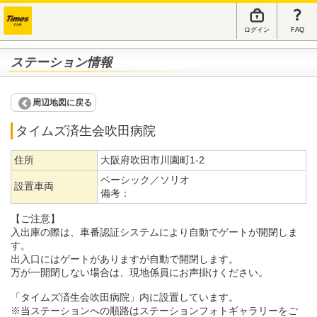
ログイン
FAQ
ステーション情報
周辺地図に戻る
タイムズ済生会吹田病院
住所
大阪府吹田市川園町1-2
ベーシック／ソリオ
設置車両
備考：
【ご注意】
入出庫の際は、車番認証システムにより自動でゲートが開閉しま
す。
出入口にはゲートがありますが自動で開閉します。
万が一開閉しない場合は、現地係員にお声掛けください。
「タイムズ済生会吹田病院」内に設置しています。
※当ステーションへの順路はステーションフォトギャラリーをご