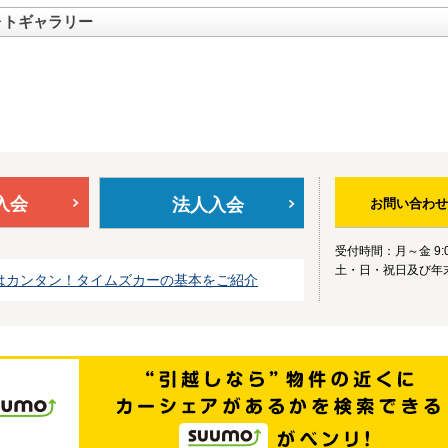
ォトギャラリー
入会
法人入会
お問い合わせ
受付時間：月～金 9:0
土・日・祝日及び年
はカンタン！タイムズカーの基本をご紹介