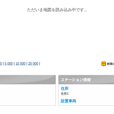
ただいま地図を読み込み中です...
00
|
5,000
|
10,000
|
20,000
|
住所
住所1
設置車両