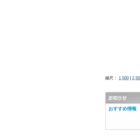
縮尺：
1,500
|
2,5
おすすめ情報