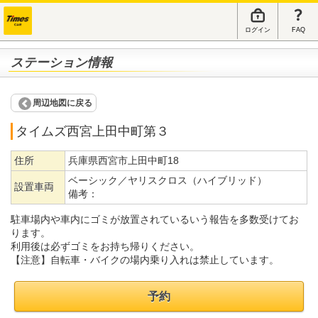
ログイン
FAQ
ステーション情報
周辺地図に戻る
タイムズ西宮上田中町第３
住所
兵庫県西宮市上田中町18
ベーシック／ヤリスクロス（ハイブリッド）
設置車両
備考：
駐車場内や車内にゴミが放置されているいう報告を多数受けてお
ります。
利用後は必ずゴミをお持ち帰りください。
【注意】自転車・バイクの場内乗り入れは禁止しています。
予約