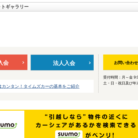
ォトギャラリー
入会
法人入会
お問い合わせ
受付時間：月～金 9:0
土・日・祝日及び年
はカンタン！タイムズカーの基本をご紹介