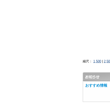
縮尺：
1,500
|
2,5
おすすめ情報