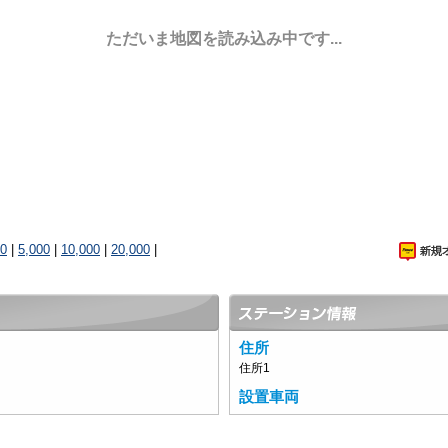
ただいま地図を読み込み中です...
00
|
5,000
|
10,000
|
20,000
|
住所
住所1
設置車両