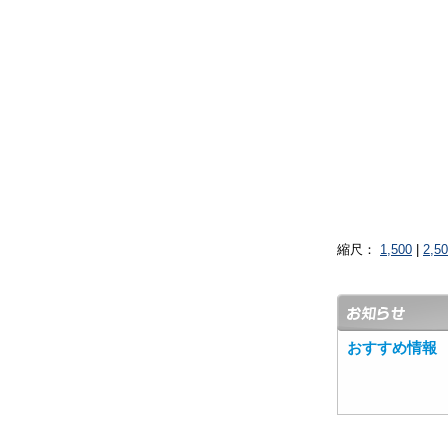
縮尺：
1,500
|
2,5
おすすめ情報