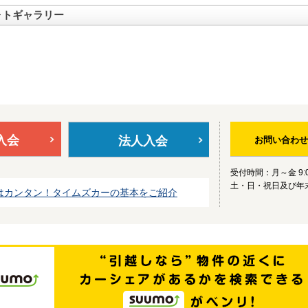
ォトギャラリー
入会
法人入会
お問い合わせ
受付時間：月～金 9:0
土・日・祝日及び年
はカンタン！タイムズカーの基本をご紹介