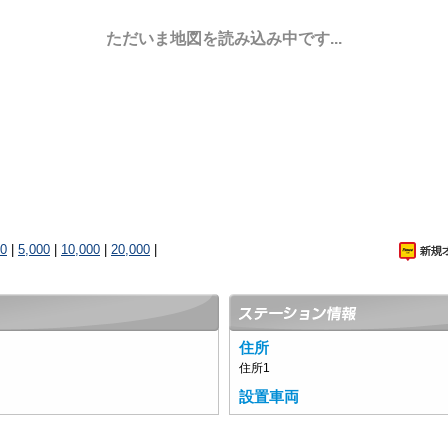
ただいま地図を読み込み中です...
00
|
5,000
|
10,000
|
20,000
|
住所
住所1
設置車両