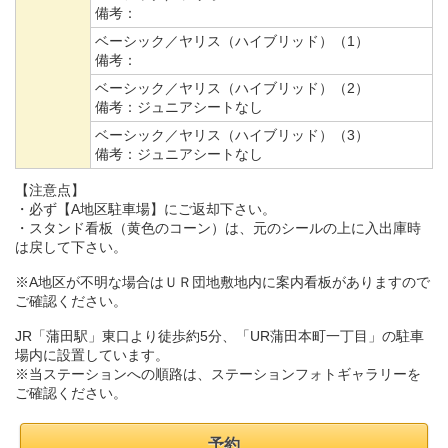
備考：
ベーシック／ヤリス（ハイブリッド）（1）
備考：
ベーシック／ヤリス（ハイブリッド）（2）
備考：
ジュニアシートなし
ベーシック／ヤリス（ハイブリッド）（3）
備考：
ジュニアシートなし
【注意点】
・必ず【A地区駐車場】にご返却下さい。
・スタンド看板（黄色のコーン）は、元のシールの上に入出庫時
は戻して下さい。
※A地区が不明な場合はＵＲ団地敷地内に案内看板がありますので
ご確認ください。
JR「蒲田駅」東口より徒歩約5分、「UR蒲田本町一丁目」の駐車
場内に設置しています。
※当ステーションへの順路は、ステーションフォトギャラリーを
ご確認ください。
予約