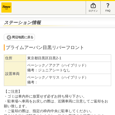
ログイン
FAQ
ステーション情報
周辺地図に戻る
プライムアーバン目黒リバーフロント
住所
東京都目黒区目黒2-1
ベーシック／アクア（ハイブリッド）
備考：
ジュニアシートなし
設置車両
ベーシック／ヤリス（ハイブリッド）
備考：
【ご注意】
・ゴミは車内外に放置せず必ずお持ち帰り下さい。
・駐車場へ車両をお戻しの際は、近隣車両に注意してご返却をお
願い致します。
・ご返却の際は、指定の枠内中央に駐車してください。