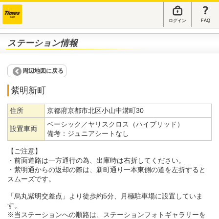
ログイン
FAQ
ステーション情報
周辺地図に戻る
紫明新町
住所
京都府京都市北区小山中溝町30
ベーシック／ヤリスクロス（ハイブリッド）
設置車両
備考：
ジュニアシートなし
【ご注意】
・前面道路は一方通行の為、出庫時は右折してください。
・紫明通からの返却の際は、新町通り一本東側の道を左折すると
スムーズです。
「烏丸紫明交差点」より徒歩約5分、月極駐車場に設置していま
す。
※当ステーションへの順路は、ステーションフォトギャラリーを