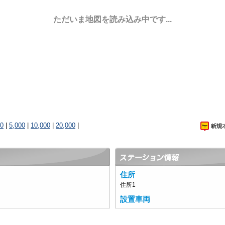
ただいま地図を読み込み中です...
00
|
5,000
|
10,000
|
20,000
|
住所
住所1
設置車両