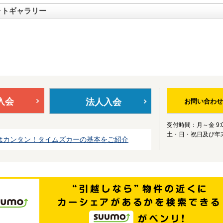
ォトギャラリー
入会
法人入会
お問い合わせ
受付時間：月～金 9:0
土・日・祝日及び年
はカンタン！タイムズカーの基本をご紹介