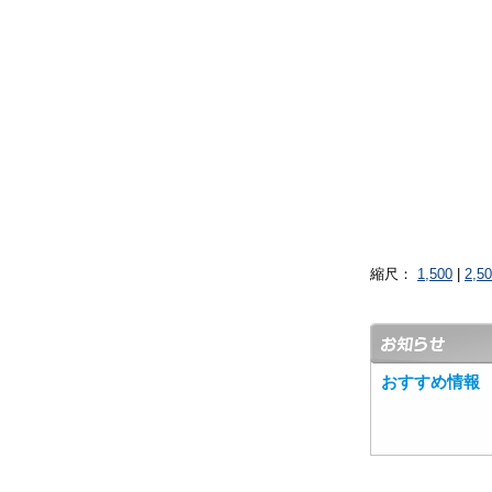
縮尺：
1,500
|
2,5
おすすめ情報