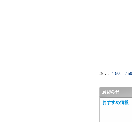
縮尺：
1,500
|
2,5
おすすめ情報