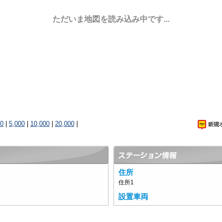
ただいま地図を読み込み中です...
00
|
5,000
|
10,000
|
20,000
|
住所
住所1
設置車両