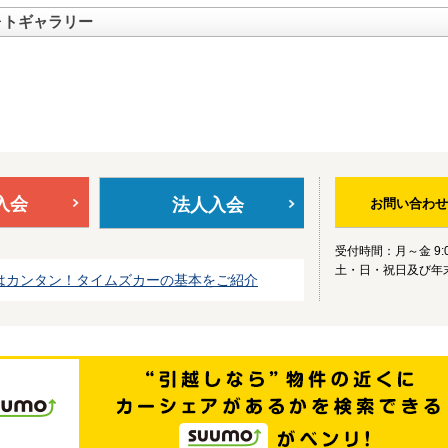
ォトギャラリー
入会
法人入会
お問い合わせ
受付時間：月～金 9:0
土・日・祝日及び年
はカンタン！タイムズカーの基本をご紹介