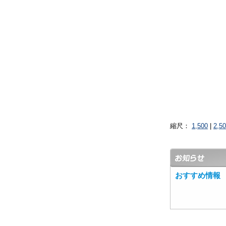
縮尺：
1,500
|
2,5
おすすめ情報