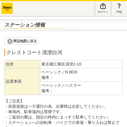
ログイン
FAQ
ステーション情報
周辺地図に戻る
クレストコート清澄白河
住所
東京都江東区清澄2-10
ベーシック／N BOX
備考：
設置車両
ベーシック／ハスラー
備考：
【ご注意】
・前面道路は一方通行の為、出庫時は左折してください。
・車両内、駐車場内は禁煙です。
・ご返却の際は、指定の枠内にまっすぐ駐車してください。
・ステーションへの自転車・バイクでの来場・乗り入れは禁止で