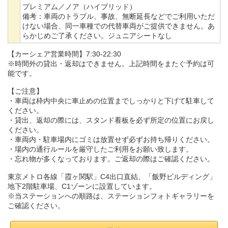
プレミアム／ノア（ハイブリッド）
備考：
車両のトラブル、事故、無断延長などでご利用いただ
けない場合、同一車種での代替車両がご提供できません。あ
らかじめご了承ください。ジュニアシートなし
【カーシェア営業時間】7:30-22:30
※時間外の貸出・返却はできません。上記時間をまたぐ予約は可
能です。
【ご注意】
・車両は枠内中央に車止めの位置までしっかりと下げて駐車して
ください。
・貸出、返却の際には、スタンド看板を必ず所定の位置にお戻し
ください。
・車両内・駐車場内にゴミは放置せず必ずお持ち帰りください。
・場内の通行ルールを厳守したご利用をお願い致します。
・忘れ物が多くなっております。ご返却の際はご確認ください。
東京メトロ各線「霞ヶ関駅」C4出口直結、「飯野ビルディング」
地下2階駐車場、C1ゾーンに設置しています。
※当ステーションへの順路は、ステーションフォトギャラリーを
ご確認ください。