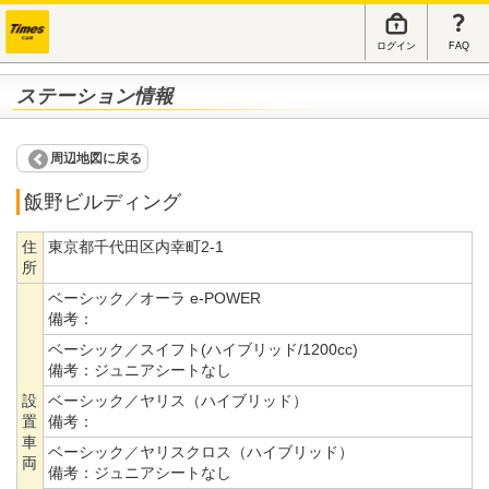
ログイン
FAQ
ステーション情報
周辺地図に戻る
飯野ビルディング
住
東京都千代田区内幸町2-1
所
ベーシック／オーラ e-POWER
備考：
ベーシック／スイフト(ハイブリッド/1200cc)
備考：
ジュニアシートなし
設
ベーシック／ヤリス（ハイブリッド）
置
備考：
車
ベーシック／ヤリスクロス（ハイブリッド）
両
備考：
ジュニアシートなし