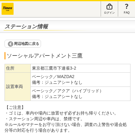
ログイン
FAQ
ステーション情報
周辺地図に戻る
ソーシャルアパートメント三鷹
住所
東京都三鷹市下連雀3-2
ベーシック／MAZDA2
備考：
ジュニアシートなし
設置車両
ベーシック／アクア（ハイブリッド）
備考：
ジュニアシートなし
【ご注意】
・ゴミは、車内や場内に放置せず必ずお持ち帰りください。
・ステーション周辺や車内は、禁煙です。
※ルールやマナーをお守り頂けない場合、調査の上警告や退会処
分等の対応を行う場合があります。