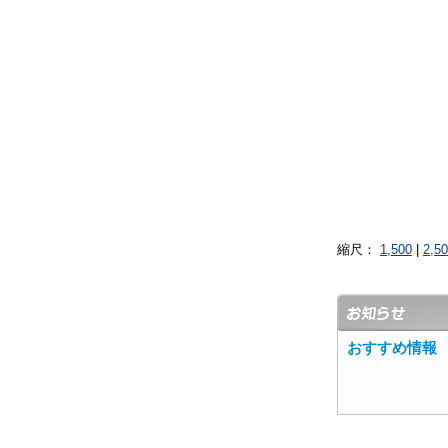
縮尺：
1,500
|
2,5
おすすめ情報