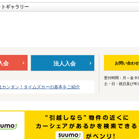
ォトギャラリー
入会
法人入会
お問い合わせ
受付時間：月～金 9:0
土・日・祝日及び年
はカンタン！タイムズカーの基本をご紹介