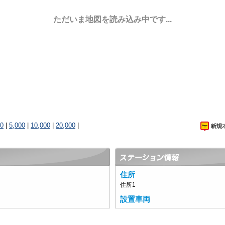
ただいま地図を読み込み中です...
00
|
5,000
|
10,000
|
20,000
|
住所
住所1
設置車両